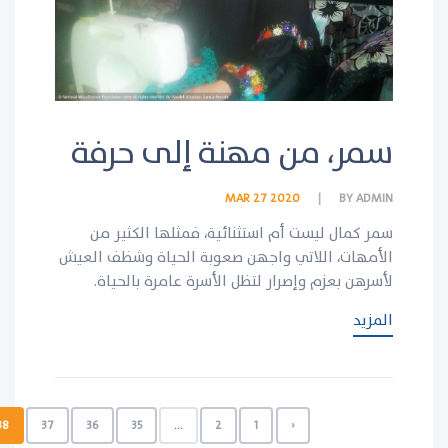
سمر، من مهنة إلى حرفة
MAR 27 2020
BY
ADMIN
سمر كمال ليست أم استثنائية، فمثلها الكثير من
الأمهات، اللاتي واجهن صعوبة الحياة وشظف العيش
لأسرهن بعزم وإصرار لتظل الأسرة عامرة بالحياة.
المزيد
38
37
36
35
...
2
1
‹