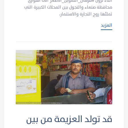
اثناء نزول #فرسان_التمويل_الاصغر الى أسواق
محافظة صنعاء والتجول بين المحلات الكبيرة التي
تملئها روح التجارة والاستثمار،
المزيد
قد تولد العزيمة من بين