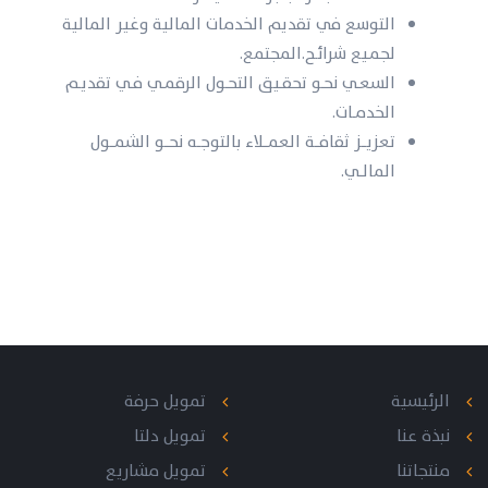
التوسع في تقديم الخدمات المالية وغير المالية
لجمـيع شرائـح.المجتمع.
السعــي نحــو تحقــيق التحــول الرقمــي فــي تقديــم
الخدمــات.
تعزيــــز ثقافــــة العمــــلاء بالتوجـــه نحــــو الشمــــول
المالـــي.
الرئيسية
تمويل حرفة
نبذة عنا
تمويل دلتا
منتجاتنا
تمويل مشاريع