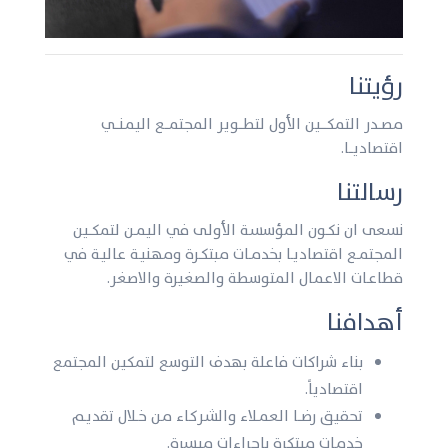
رؤيتنا
مصـــدر التمكــــــين الأول لتطــــوير المجتمــــع اليمـنــــي
اقتصاديــــا.
رسالتنا
نسعى ان نكــون المؤسسـة الأولـى في اليمــن لتمكـــين
المجتمــع اقتصاديــا بخدمــات مبتكــرة ومهنيـة عاليـة في
قطاعـات الاعمـال المتوسطة والصغيرة والاصغر.
أهدافنا
بناء شراكات فاعلة بهدف التوسع لتمكين المجتمع
اقتصادياً.
تحقيق رضـــا العمــلاء والشـركـاء مـن خــلال تقديــم
خدمـات مبتكرة باجراءات ميسرة.